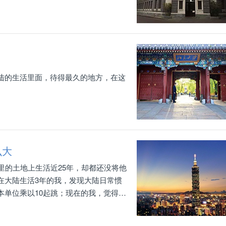
陆的生活里面，待得最久的地方，在这
。
么大
里的土地上生活近25年，却都还没将他
在大陆生活3年的我，发现大陆日常惯
本单位乘以10起跳；现在的我，觉得世
，来返北京不过6个小时，而一趟往返
知识储备与所见所闻，真的限制了我们想