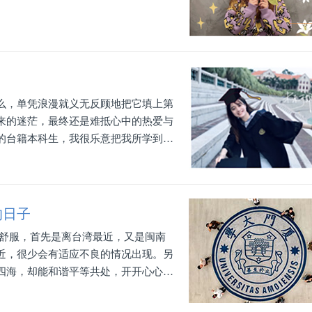
么，单凭浪漫就义无反顾地把它填上第
来的迷茫，最终还是难抵心中的热爱与
的台籍本科生，我很乐意把我所学到
的一份回忆。
的日子
很舒服，首先是离台湾最近，又是闽南
近，很少会有适应不良的情况出现。另
四海，却能和谐平等共处，开开心心做