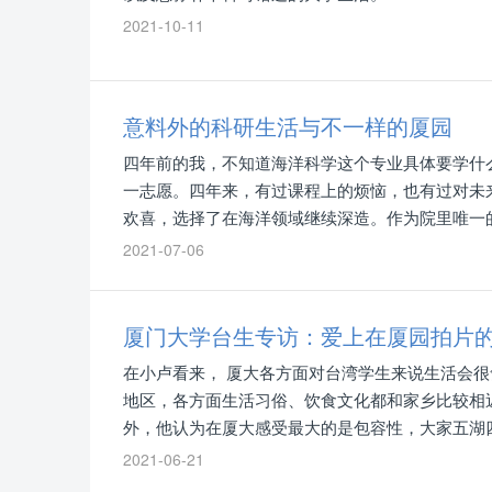
2021-10-11
意料外的科研生活与不一样的厦园
四年前的我，不知道海洋科学这个专业具体要学什
一志愿。四年来，有过课程上的烦恼，也有过对未
欢喜，选择了在海洋领域继续深造。作为院里唯一
的、了解的点滴分享给大家，也将此作为本科阶段
2021-07-06
厦门大学台生专访：爱上在厦园拍片
在小卢看来， 厦大各方面对台湾学生来说生活会
地区，各方面生活习俗、饮食文化都和家乡比较相
外，他认为在厦大感受最大的是包容性，大家五湖
朋友。
2021-06-21