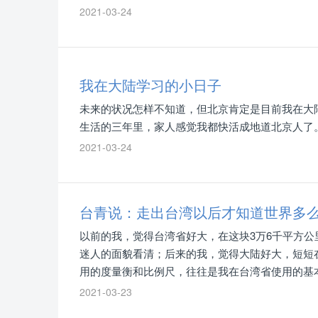
2021-03-24
我在大陆学习的小日子
未来的状况怎样不知道，但北京肯定是目前我在大
生活的三年里，家人感觉我都快活成地道北京人了
2021-03-24
台青说：走出台湾以后才知道世界多
以前的我，觉得台湾省好大，在这块3万6千平方公
迷人的面貌看清；后来的我，觉得大陆好大，短短
用的度量衡和比例尺，往往是我在台湾省使用的基
界好大，发达的交通运输让位处台湾省南部的高雄
2021-03-23
西欧的航班，基本上也要20个钟头算起，有限的