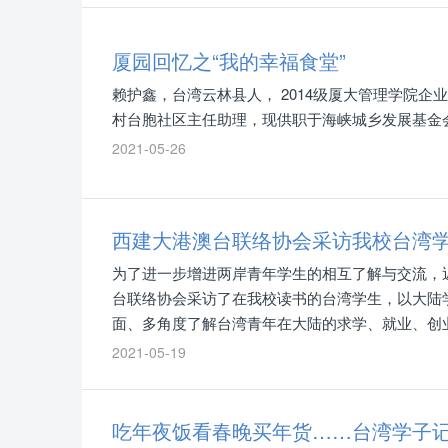
厦园回忆之“我的幸福食堂”
赖护鑫，台湾云林县人， 2014级厦大管理学院企
村台胞社区主任助理，现供职于海峡城乡发展基金
2021-05-26
西建大港澳台联络协会采访我校台湾
为了进一步增进两岸青年学生的相互了解与交流，
台联络协会采访了在我校读书的台湾学生，以大陆
面、多角度了解台湾青年在大陆的求学、就业、创
习、生活，“两岸一家亲，共圆中国梦”，两岸青年
2021-05-19
吃年夜饭看春晚买年货……台湾学子