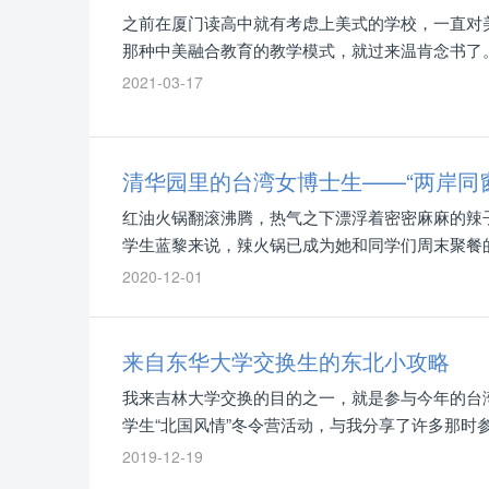
之前在厦门读高中就有考虑上美式的学校，一直对
那种中美融合教育的教学模式，就过来温肯念书了
2021-03-17
清华园里的台湾女博士生——“两岸同
红油火锅翻滚沸腾，热气之下漂浮着密密麻麻的辣
学生蓝黎来说，辣火锅已成为她和同学们周末聚餐的
2020-12-01
来自东华大学交换生的东北小攻略
我来吉林大学交换的目的之一，就是参与今年的台
学生“北国风情”冬令营活动，与我分享了许多那
流和体验滑雪等。
2019-12-19