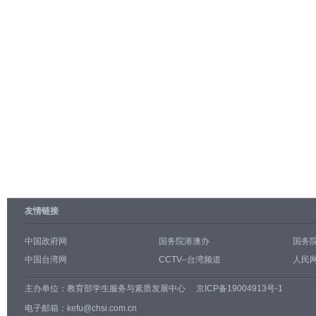
友情链接
中国政府网
国务院港澳办
国务
中国台湾网
CCTV--台湾频道
人民网
主办单位：
教育部学生服务与素质发展中心
京ICP备19004913号-1
电子邮箱：kefu@chsi.com.cn