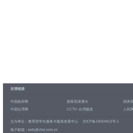
友情链接
中国政府网
国务院港澳办
国务
中国台湾网
CCTV--台湾频道
人民网
主办单位：
教育部学生服务与素质发展中心
京ICP备19004913号-1
电子邮箱：kefu@chsi.com.cn