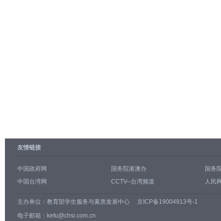
友情链接
中国政府网
国务院港澳办
国务
中国台湾网
CCTV--台湾频道
人民网
主办单位：
教育部学生服务与素质发展中心
京ICP备19004913号-1
电子邮箱：kefu@chsi.com.cn