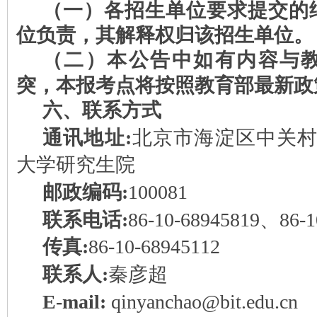
（
一
）各
招生单位要求提交
的
位
负责，其解释权归该招生
单位
。
（
二
）本公告中如有内容与
突，本
报
考点将按照教育部最新政
六、联系方式
通讯地址:
北京市海淀区中关村
大学研究生院
邮政编码:
100081
联系
电话:
86-10-68945819、86-1
传真:
86-10-68945112
联系人:
秦彦超
E-
mail:
qinyanchao@bit.edu.cn