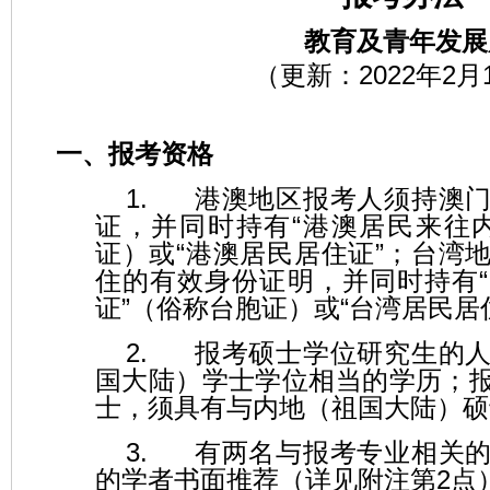
教育及青年发展
（更新：
2022
年
2
月
一、报考资格
1.
港澳地区报考人须持澳
证，并同时持有
“
港澳居民来往
证）或
“
港澳居民居住证
”
；台湾
住的有效身份证明，并同时持有
“
证
”
（俗称台胞证）或
“
台湾居民居
2.
报考硕士学位研究生的
国大陆）学士学位相当的学历；
士，须具有与内地（祖国大陆）硕
3.
有两名与报考专业相关
的学者书面推荐
（详见附注第
2
点