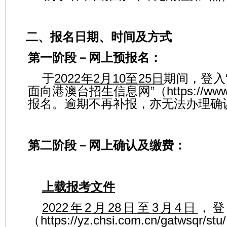
二、报名日期、时间及方式
第一阶段
－
网上预报名：
于
2022
年
2
月
10
至
25
日
期间，登入
面向港澳台招生信息网
”
（
https://ww
报名。逾期不再补报，亦无法办理确
第二阶段
－
网上确认及缴费：
上载报考文件
2022
年
2
月
28
日至
3
月
4
日
，登
（
https://yz.chsi.com.cn/gatwsqr/stu/