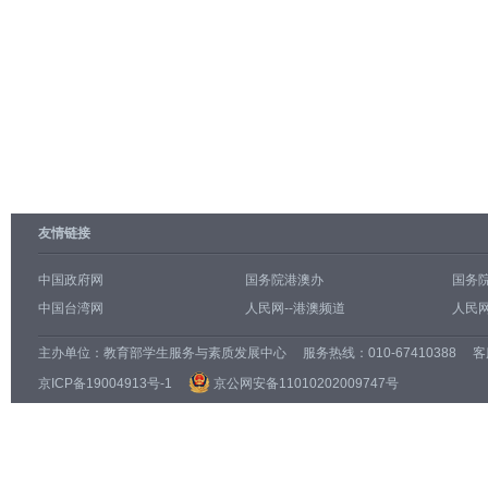
友情链接
中国政府网
国务院港澳办
国务
中国台湾网
人民网--港澳频道
人民网
主办单位：
教育部学生服务与素质发展中心
服务热线：010-67410388 客服邮
京ICP备19004913号-1
京公网安备11010202009747号