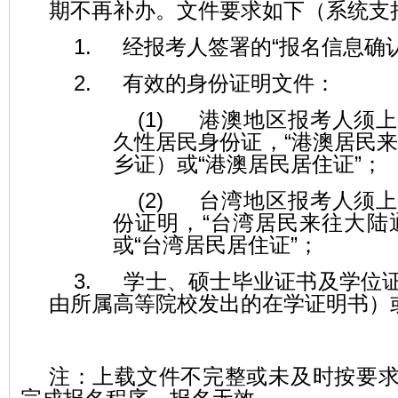
期不再补办。文件要求如下（系统支
1.
经报考人签署的
“
报名信息确
2.
有效的身份证明文件：
(1)
港澳地区报考人须上
久性居民身份证，
“
港澳居民
乡证）或
“
港澳居民居住证
”
；
(2)
台湾地区报考人须上
份证明，
“
台湾居民来往大陆
或
“
台湾居民居住证
”
；
3.
学士、硕士毕业证书及学位
由所属高等院校发出的在学证明书）
注：上载文件不完整或未及时按要