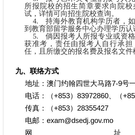
所报院校的招生简章要求向院校
试，详情可向招生院校查询。
4.
持海外教育机构学历者，
到教育部留学服务中心办理学历认
5.
倘因报考人所报专业或资
获准考，责任由报考人自行承担
任，且所缴交的报名费及报名文件
九、联络方式
地址：澳门约翰四世大马路
7-9
号
电话：
（
+853
）
83972860
、
（
+85
传真：
（
+853
）
28355427
电邮：
exam@dsedj.gov.mo
网