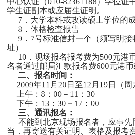
中心认证（
010-82361188
）学位证
学生证副本或应届生证明。
7
．大学本科或攻读硕士学位的
8
．体格检查报告
9
．
7
号标准信封一个（须写明接
址）
10
．现场报名报考费为
500
元港
名者通过邮局汇款报名费
600
元港币
二、报名时间：
2009
年
11
月
20
日至
12
月
19
日（周
上午：
8
：
00
－
11
：
30
下午：
13
：
30
－
17
：
00
三、通讯报名：
不能到北京现场报名者，应事先
当，再寄送有关证明、表格及报考