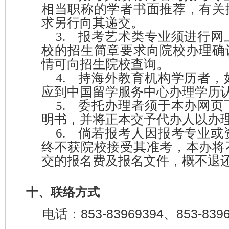
相当职称的学者书面推荐，有关
求另行向其递交。
3.
报考艺术类专业须进行网
校的招生简章要求向院校办理确
情可向招生院校查询。
4.
持海外教育机构学历者，
应到中国留学服务中心办理学历
5.
委托办理者须于本办网页
明书，并将正本交予代办人以办
6.
倘若报考人因报考专业或
终不获院校接受其准考，本办将
交的报名费及报名文件，概不退
十、联络方式
853-83969
394
853-839
电话：
、