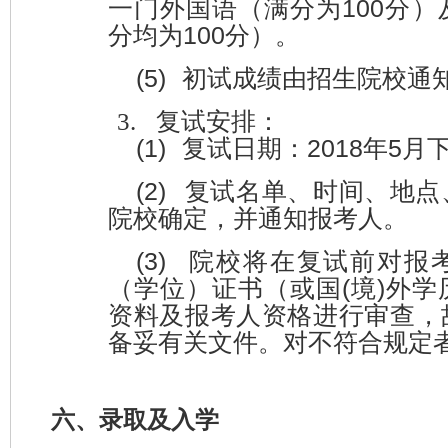
100
一门外国语（满分为
分）
100
分均为
分）。
(5)
初试成绩由招生院校通
3.
复试安排：
(1)
201
8
5
复试日期：
年
月
(2)
复试名单、时间、地点
院校确定，并通知报考人。
(3)
院校将在复试前对报
(
)
（学位）证书（或国
境
外学
资料及报考人资格进行审查，
备妥有关文件。对不符合规定
六、录取及入学