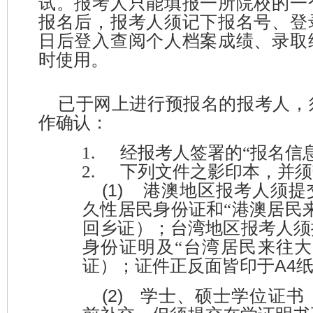
试。报考人只能填报一所院校的一
报名后，报考人须记下报名号、登
日后登入查阅个人档案成绩、录取
时使用。
已于网上进行预报名的报考人，
作确认：
1.
经报考人签署的
“报名信
2.
下列文件之影印本，并须
(1)
港澳地区报考人须提
久性居民身份证和
“
港澳居民
回乡证）；台湾地区报考人须
身份证明
及
“
台湾居民来往大
A4
证）；
证件正反面皆印于
(2)
学士、硕士学位证书