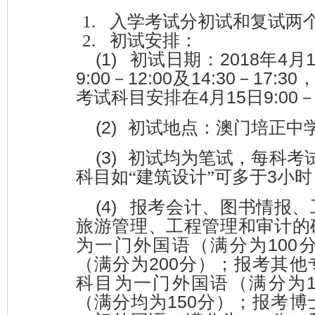
1.
入学考试分初试和复试两
2.
初试安排：
(1)
201
8
4
初试日期：
年
月
9:00
12:00
14:30
17:30
－
及
－
4
1
5
9:00
考试科目安排在
月
日
(2)
初试地点：澳门培正中
(3)
初试均为笔试，每科考
3
科目如
“
建筑设计
”
可多于
小时
(4)
报考会计、图书情报、
旅游管理、工程管理和审计的
100
为一门外国语（满分为
200
（满分为
分）；报考其他
科目为一门外国语（满分为
150
（满分均为
分）；报考博