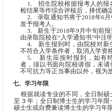
1.
招生院校根据报考人的报
检结果等作综合评核后，择优确
2.
录取通知书将于
201
8
年
6
月
发予报考人。
3.
新生于
201
8
年
9
月中旬前报
由录取院校在
“
入学通知书
”
中注
4.
新生报到时，由院校
对新
不符合入学条件者，取消入学资
5.
新生应按时报到，如有
者，须以书面向院校请假
，
未请
不可抗力等正当事由以外，视为
七、学习年限
根据就读专业的不同，全日制硕
3
至
年；全日制博士生的学习年限
硕士生或自费兼读博士生的学习年