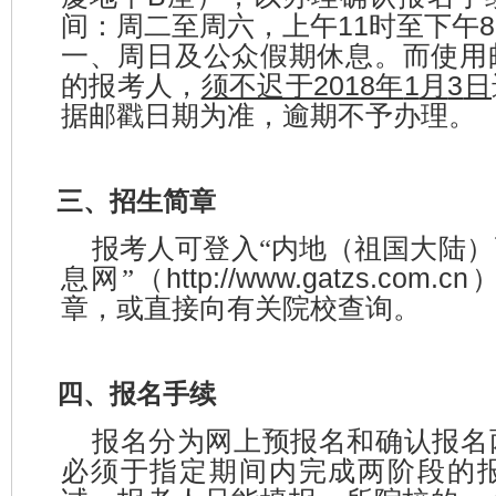
11
8
间：周二至周六，上午
时至下午
一、周日
及
公众假期
休息
。而使用
2018
1
3
的报考人，
须不迟于
年
月
日
据邮戳日期为准，逾期不予办理。
三、招生简章
报考人可登入
“
内地（祖国大陆）
http://www.gatzs.com.cn
息网
”
（
章，或直接向有关院校查询。
四、报名手续
报名分为网上预报名和确认报名
必须于指定期间内完成两阶段的