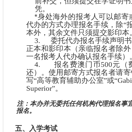
前补交，但须提交在学证明书
凭。
*
身处海外的报考人可以邮寄
代办的方式办理报名手续，除“
本外，其余文件只须提交影印本
3.
委托代办报名手续声明书
正本和影印本（亲临报名者除外
一名报考人代办确认报名手续
）
4.
报名费澳门币
500
元（
还）。
使用邮寄方式报名者请寄
写
“
高等教育辅助办公室
”
或
“
Gabi
Superior
”
。
注
：
本办并无委托任何机构代理报名事
报名。
五、入学考试