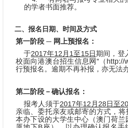
的学者书面推荐。
二、报名日期、时间及方式
─
第一阶段
网上预报名：
2017
12
1
15
于
年
月
至
日
期间，登
”
http:/
校面向港澳台招生信息网
（
行预报名。逾期不再补报，亦无法
第二阶段
－
确认报名：
2017
12
28
2
报考人须于
年
月
日至
亲临、委托亲友或邮寄的方式，将
本办下设的大学生中心（澳门荷兰
B
厦地下
座），以办理确认报名手