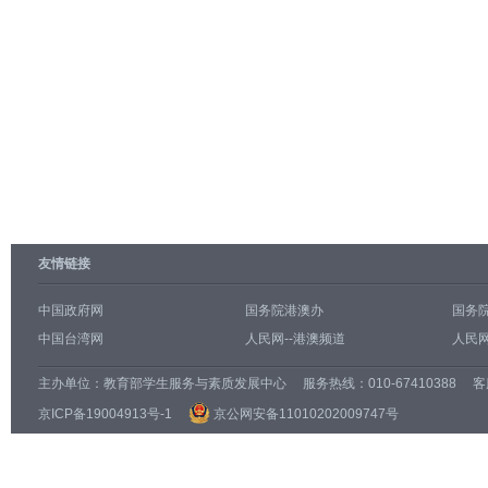
友情链接
中国政府网
国务院港澳办
国务
中国台湾网
人民网--港澳频道
人民网
主办单位：
教育部学生服务与素质发展中心
服务热线：010-67410388 客服邮
京ICP备19004913号-1
京公网安备11010202009747号