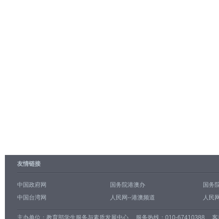
友情链接
中国政府网
国务院港澳办
国务
中国台湾网
人民网--港澳频道
人民网
主办单位：
教育部学生服务与素质发展中心
服务热线：010-67410388 客服邮