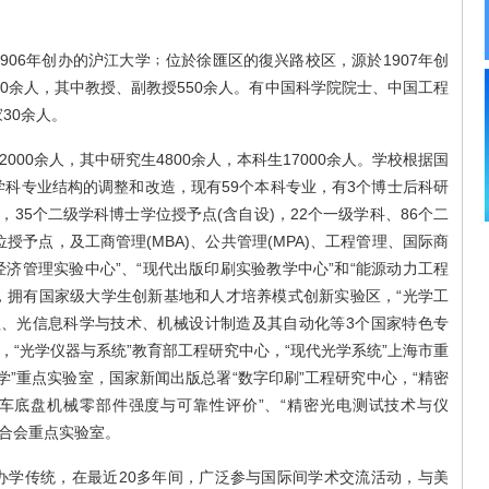
6年创办的沪江大学﹔位於徐匯区的復兴路校区，源於1907年创
00余人，其中教授、副教授550余人。有中国科学院院士、中国工程
30余人。
00余人，其中研究生4800余人，本科生17000余人。学校根据国
科专业结构的调整和改造，现有59个本科专业，有3个博士后科研
35个二级学科博士学位授予点(含自设)，22个一级学科、86个二
授予点，及工商管理(MBA)、公共管理(MPA)、工程管理、国际商
经济管理实验中心”、“现代出版印刷实验教学中心”和“能源动力工程
，拥有国家级大学生创新基地和人才培养模式创新实验区，“光学工
程、光信息科学与技术、机械设计制造及其自动化等3个国家特色专
，“光学仪器与系统”教育部工程研究中心，“现代光学系统”上海市重
学”重点实验室，国家新闻出版总署“数字印刷”工程研究中心，“精密
汽车底盘机械零部件强度与可靠性评价”、“精密光电测试技术与仪
联合会重点实验室。
传统，在最近20多年间，广泛参与国际间学术交流活动，与美