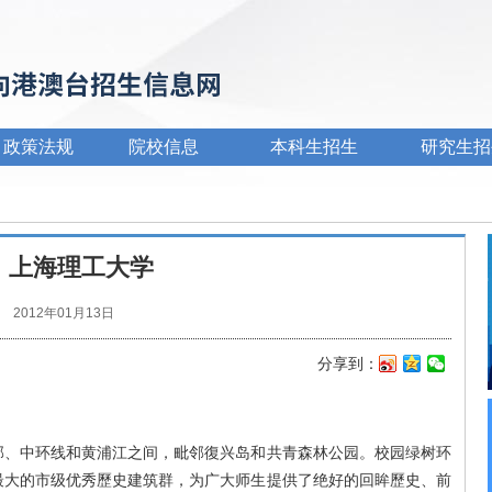
政策法规
院校信息
本科生招生
研究生招
上海理工大学
2012年01月13日
分享到：
新
QQ
微
浪
空
信
微
间
博
中环线和黄浦江之间，毗邻復兴岛和共青森林公园。校园绿树环
最大的市级优秀歷史建筑群，为广大师生提供了绝好的回眸歷史、前