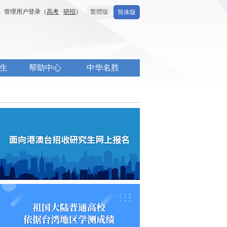
管理用户登录（
高考
研招
）
繁體版
简体版
生
帮助中心
中华名胜