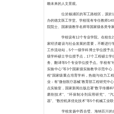
瞻未来的人文景观。
位於杨浦区的军工路校区，源於190
办的德文医工学堂。学校现有专任教师14
院院士、国家级教学名师等国家级各类专家
学校设有12个专业学院。在校生220
家经济建设与社会发展的需要，不断进行学
工作流动站，5个一级学科博士学位授予点，
级学科硕士学位授予点，17个工程硕士学位
务、翻译等5个专业学位授予点。学校有“
实验中心”等3个国家级实验教学示范中心
程”国家级重点培育学科，热能与动力工
业﹔有“微创医疗器械”教育部工程研究中心
点实验室，国家新闻出版总署“数字传播科
磨削技术”、“环保制冷剂应用研究”、“
器”、“数控机床优化技术”等5个机械工业
学校发扬中西合璧、海纳百川的办学