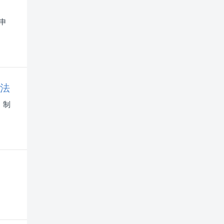
申
办法
，制