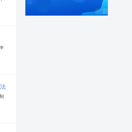
申
办法
制