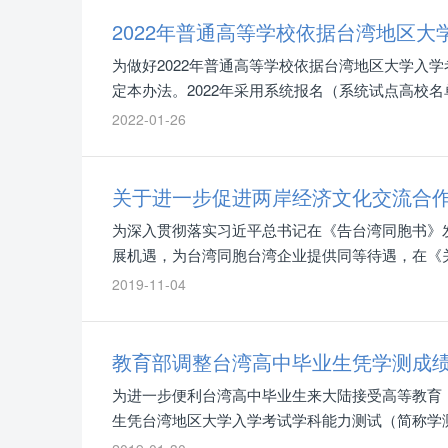
2022年普通高等学校依据台湾地区
为做好2022年普通高等学校依据台湾地区大学入
定本办法。2022年采用系统报名（系统试点高校
招录工作，其他高校可参照本办法自行组织报名录
2022-01-26
关于进一步促进两岸经济文化交流合
为深入贯彻落实习近平总书记在《告台湾同胞书》
展机遇，为台湾同胞台湾企业提供同等待遇，在《
家发展改革委商中央组织部、外交部、教育部、科
2019-11-04
住房城乡建设部、交通运输部、农业农村部、商务
局、体育总局、银保监会、民航局，出台进一步促
教育部调整台湾高中毕业生凭学测成
为进一步便利台湾高中毕业生来大陆接受高等教育
生凭台湾地区大学入学考试学科能力测试（简称学