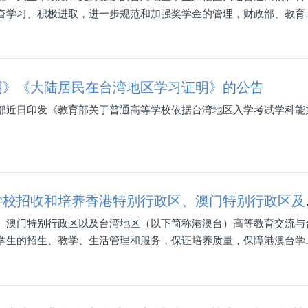
奋学习、积极进取，进一步规范和加强奖学金的管理，财政部、教育
们，请遵照执行。如有意见或建议，请及时向我们反映，以进一步完
明》《大陆居民在台湾地区学习证明》的公告
部近日印发《教育部关于普通高等学校依据台湾地区入学考试学科能
教育部等六部门关于印
、澳门特别行政区以及台湾地区（以下简称港澳台）高等教育交流与
学生的招生、教学、生活管理和服务，保证培养质量，保障港澳台学
布的《关于普通高等学校招收和培养香港特别行政区、澳门地区及台湾
收和培养香港特别行政区、澳门特别行政区及台湾地区学生的规定》