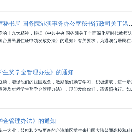
教育部办公厅 中共中央台湾工作办公室秘书局 国务院港澳事务办公室秘书行政司关于港
党的十九大精神，根据《中共中央 国务院关于全面深化新时代教师
澳台居民居住证申领发放办法〉的通知》有关要求，为港澳台居民在
居民同等待遇，根据《中华人民共和国教师法》《教师资格条例》规
中小学教师资格有关政策问题通知如下。
学生奖学金管理办法》的通知
就读，增强他们的祖国观念，激励他们勤奋学习、积极进取，进一步
港澳及华侨学生奖学金管理办法》，现印发给你们，请遵照执行。如
项工作。
学金管理办法》的通知
统一大业，鼓励和支持更多的台湾地区学生来祖国大陆普通高校和科