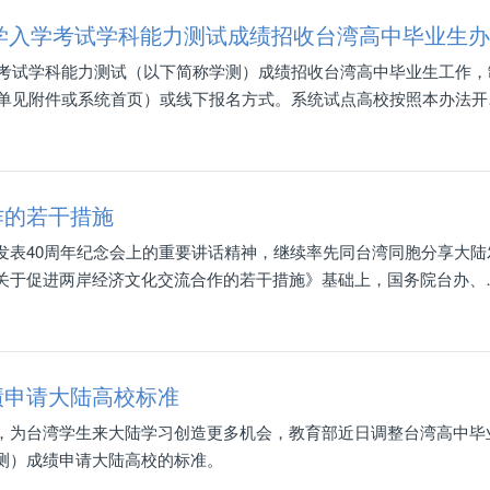
大学入学考试学科能力测试成绩招收台湾高中毕业生
学考试学科能力测试（以下简称学测）成绩招收台湾高中毕业生工作，
名单见附件或系统首页）或线下报名方式。系统试点高校按照本办法开
取工作。
作的若干措施
发表40周年纪念会上的重要讲话精神，继续率先同台湾同胞分享大陆
关于促进两岸经济文化交流合作的若干措施》基础上，国务院台办、
技部、工业和信息化部、财政部、人力资源社会保障部、生态环境部
部、文化和旅游部、卫生健康委、人民银行、海关总署、市场监管总
进两岸经济文化交流合作的措施如下。
绩申请大陆高校标准
，为台湾学生来大陆学习创造更多机会，教育部近日调整台湾高中毕
测）成绩申请大陆高校的标准。