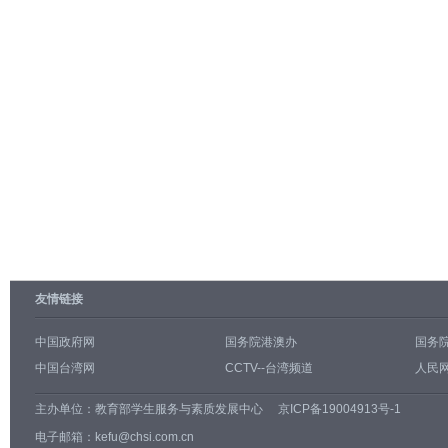
友情链接
中国政府网
国务院港澳办
国务
中国台湾网
CCTV--台湾频道
人民网
主办单位：
教育部学生服务与素质发展中心
京ICP备19004913号-1
电子邮箱：kefu@chsi.com.cn