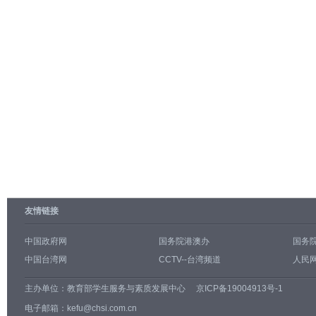
友情链接
中国政府网
国务院港澳办
国务
中国台湾网
CCTV--台湾频道
人民网
主办单位：
教育部学生服务与素质发展中心
京ICP备19004913号-1
电子邮箱：kefu@chsi.com.cn