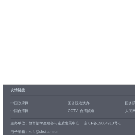
友情链接
中国政府网
国务院港澳办
国务
中国台湾网
CCTV--台湾频道
人民网
主办单位：
教育部学生服务与素质发展中心
京ICP备19004913号-1
电子邮箱：kefu@chsi.com.cn