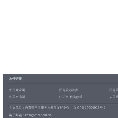
友情链接
中国政府网
国务院港澳办
国务
中国台湾网
CCTV--台湾频道
人民网
主办单位：
教育部学生服务与素质发展中心
京ICP备19004913号-1
电子邮箱：kefu@chsi.com.cn