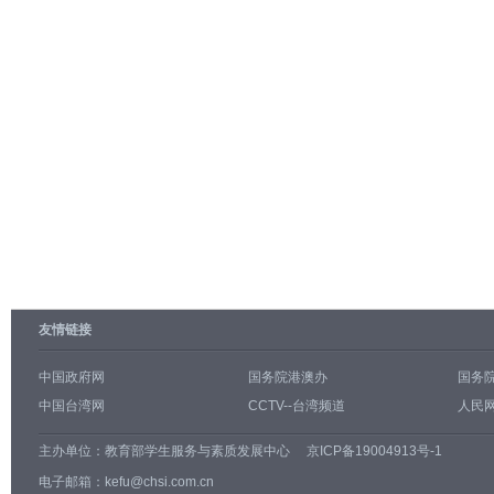
友情链接
中国政府网
国务院港澳办
国务
中国台湾网
CCTV--台湾频道
人民网
主办单位：
教育部学生服务与素质发展中心
京ICP备19004913号-1
电子邮箱：kefu@chsi.com.cn