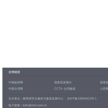
友情链接
中国政府网
国务院港澳办
国务
中国台湾网
CCTV--台湾频道
人民网
主办单位：
教育部学生服务与素质发展中心
京ICP备19004913号-1
电子邮箱：kefu@chsi.com.cn