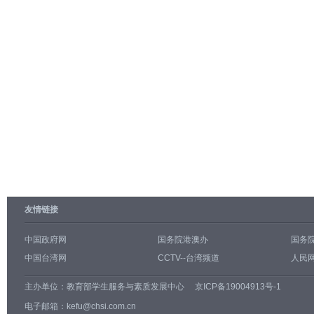
友情链接
中国政府网
国务院港澳办
国务
中国台湾网
CCTV--台湾频道
人民网
主办单位：
教育部学生服务与素质发展中心
京ICP备19004913号-1
电子邮箱：kefu@chsi.com.cn