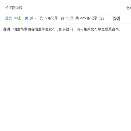
长江商学院
北
首页
<<上一页
第
23
页 5 条记录 共
23
页 共 225 条记录
说明：招生简章由各招生单位发布，如有疑问，请与相关发布单位联系咨询。