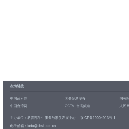
友情链接
中国政府网
国务院港澳办
国务
中国台湾网
CCTV--台湾频道
人民网
主办单位：
教育部学生服务与素质发展中心
京ICP备19004913号-1
电子邮箱：kefu@chsi.com.cn