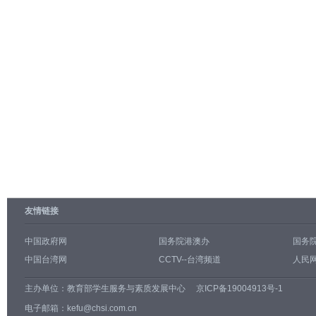
友情链接
中国政府网
国务院港澳办
国务
中国台湾网
CCTV--台湾频道
人民网
主办单位：
教育部学生服务与素质发展中心
京ICP备19004913号-1
电子邮箱：kefu@chsi.com.cn