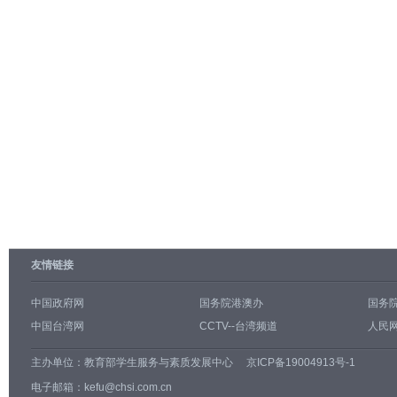
友情链接
中国政府网
国务院港澳办
国务
中国台湾网
CCTV--台湾频道
人民网
主办单位：
教育部学生服务与素质发展中心
京ICP备19004913号-1
电子邮箱：kefu@chsi.com.cn