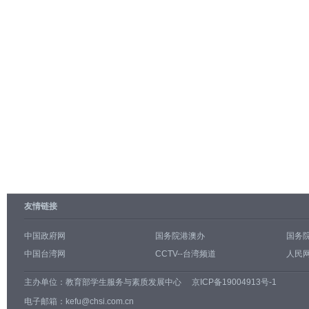
友情链接
中国政府网
国务院港澳办
国务
中国台湾网
CCTV--台湾频道
人民网
主办单位：
教育部学生服务与素质发展中心
京ICP备19004913号-1
电子邮箱：kefu@chsi.com.cn