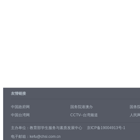
友情链接
中国政府网
国务院港澳办
国务
中国台湾网
CCTV--台湾频道
人民网
主办单位：
教育部学生服务与素质发展中心
京ICP备19004913号-1
电子邮箱：kefu@chsi.com.cn