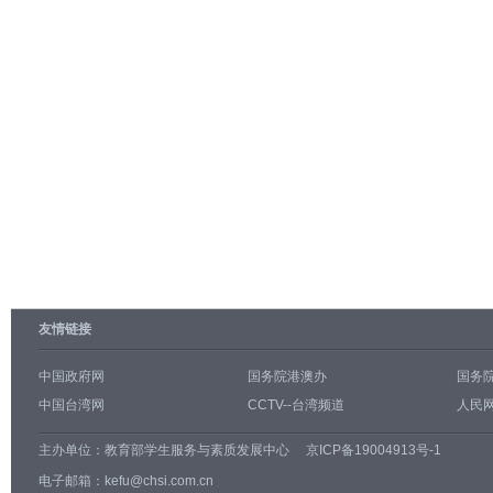
友情链接
中国政府网
国务院港澳办
国务
中国台湾网
CCTV--台湾频道
人民网
主办单位：
教育部学生服务与素质发展中心
京ICP备19004913号-1
电子邮箱：kefu@chsi.com.cn