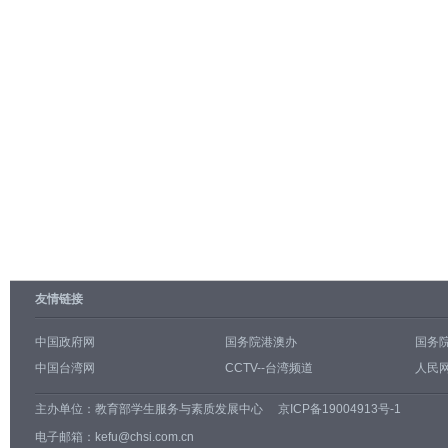
友情链接
中国政府网
国务院港澳办
国务
中国台湾网
CCTV--台湾频道
人民网
主办单位：
教育部学生服务与素质发展中心
京ICP备19004913号-1
电子邮箱：kefu@chsi.com.cn