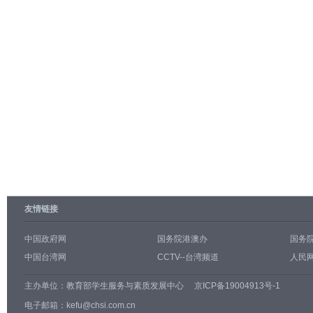
友情链接
中国政府网
国务院港澳办
国务
中国台湾网
CCTV--台湾频道
人民网
主办单位：
教育部学生服务与素质发展中心
京ICP备19004913号-1
电子邮箱：kefu@chsi.com.cn