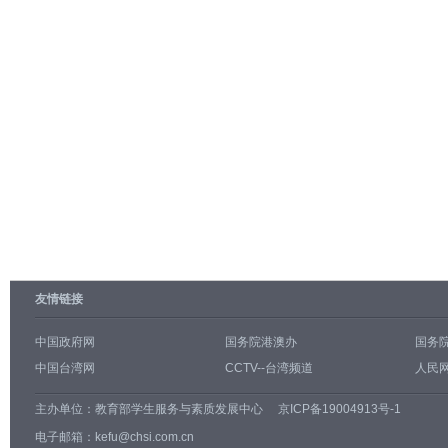
友情链接
中国政府网
国务院港澳办
国务
中国台湾网
CCTV--台湾频道
人民网
主办单位：
教育部学生服务与素质发展中心
京ICP备19004913号-1
电子邮箱：kefu@chsi.com.cn