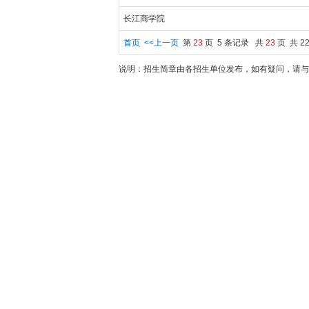
长江商学院
首页
<<上一页
第
23
页 5 条记录 共
23
页 共 2
说明：招生简章由各招生单位发布，如有疑问，请与