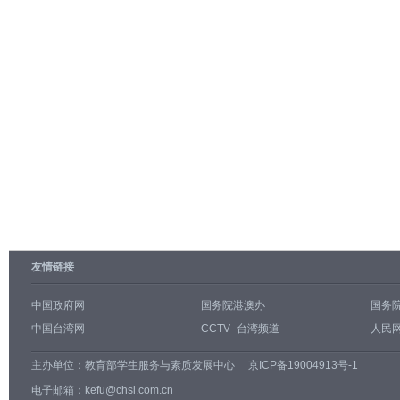
友情链接
中国政府网
国务院港澳办
国务
中国台湾网
CCTV--台湾频道
人民网
主办单位：
教育部学生服务与素质发展中心
京ICP备19004913号-1
电子邮箱：kefu@chsi.com.cn