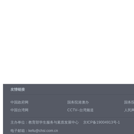
友情链接
中国政府网
国务院港澳办
国务
中国台湾网
CCTV--台湾频道
人民网
主办单位：
教育部学生服务与素质发展中心
京ICP备19004913号-1
电子邮箱：kefu@chsi.com.cn