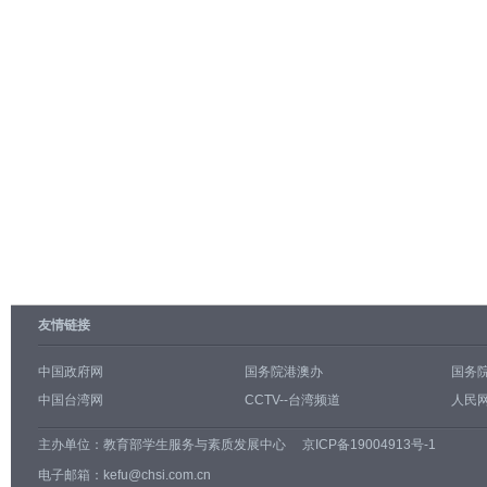
友情链接
中国政府网
国务院港澳办
国务
中国台湾网
CCTV--台湾频道
人民网
主办单位：
教育部学生服务与素质发展中心
京ICP备19004913号-1
电子邮箱：kefu@chsi.com.cn