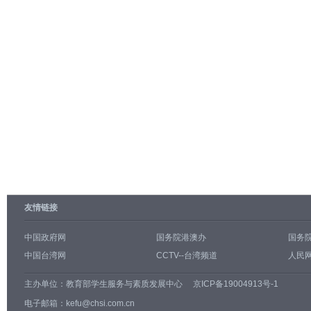
友情链接
中国政府网
国务院港澳办
国务
中国台湾网
CCTV--台湾频道
人民网
主办单位：
教育部学生服务与素质发展中心
京ICP备19004913号-1
电子邮箱：kefu@chsi.com.cn