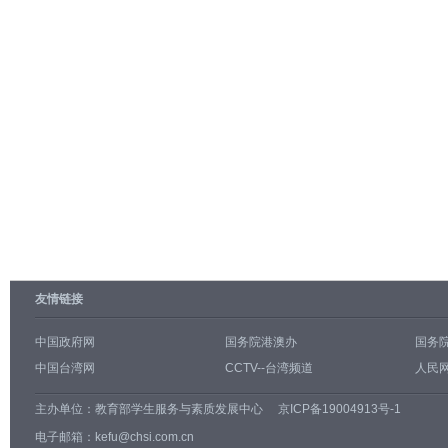
友情链接
中国政府网
国务院港澳办
国务
中国台湾网
CCTV--台湾频道
人民网
主办单位：
教育部学生服务与素质发展中心
京ICP备19004913号-1
电子邮箱：kefu@chsi.com.cn