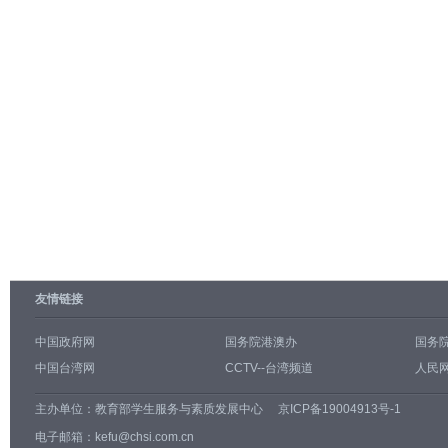
友情链接
中国政府网
国务院港澳办
国务
中国台湾网
CCTV--台湾频道
人民网
主办单位：
教育部学生服务与素质发展中心
京ICP备19004913号-1
电子邮箱：kefu@chsi.com.cn