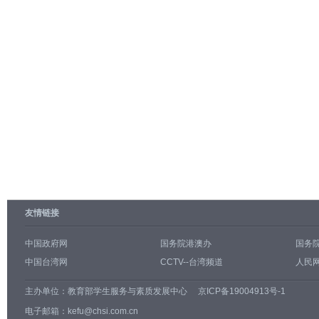
友情链接
中国政府网
国务院港澳办
国务
中国台湾网
CCTV--台湾频道
人民网
主办单位：
教育部学生服务与素质发展中心
京ICP备19004913号-1
电子邮箱：kefu@chsi.com.cn