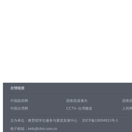
友情链接
中国政府网
国务院港澳办
国务
中国台湾网
CCTV--台湾频道
人民网
主办单位：
教育部学生服务与素质发展中心
京ICP备19004913号-1
电子邮箱：kefu@chsi.com.cn