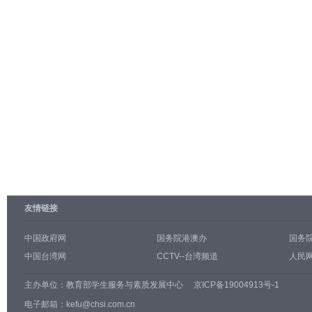
友情链接
中国政府网
国务院港澳办
国务
中国台湾网
CCTV--台湾频道
人民网
主办单位：
教育部学生服务与素质发展中心
京ICP备19004913号-1
电子邮箱：kefu@chsi.com.cn