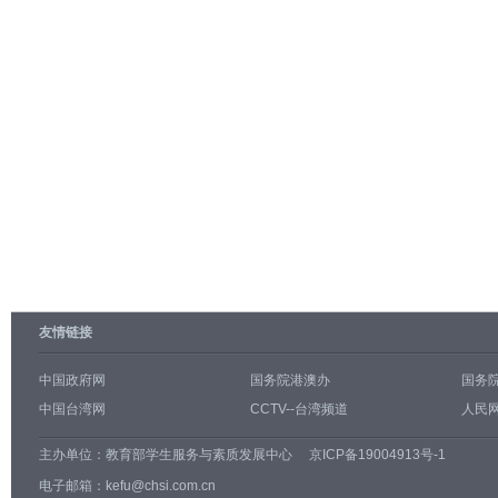
友情链接
中国政府网
国务院港澳办
国务
中国台湾网
CCTV--台湾频道
人民网
主办单位：
教育部学生服务与素质发展中心
京ICP备19004913号-1
电子邮箱：kefu@chsi.com.cn