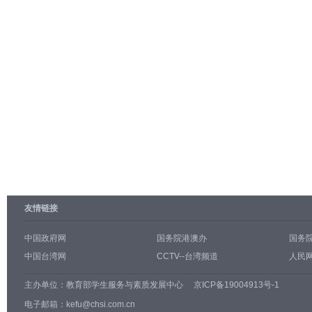
友情链接
中国政府网
国务院港澳办
国务
中国台湾网
CCTV--台湾频道
人民网
主办单位：
教育部学生服务与素质发展中心
京ICP备19004913号-1
电子邮箱：kefu@chsi.com.cn