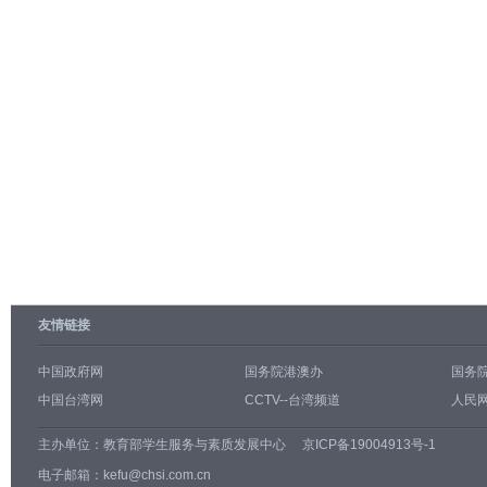
友情链接
中国政府网
国务院港澳办
国务
中国台湾网
CCTV--台湾频道
人民网
主办单位：
教育部学生服务与素质发展中心
京ICP备19004913号-1
电子邮箱：kefu@chsi.com.cn