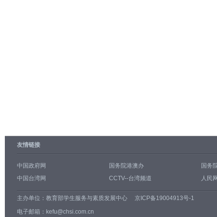
友情链接
中国政府网
国务院港澳办
国务
中国台湾网
CCTV--台湾频道
人民网
主办单位：
教育部学生服务与素质发展中心
京ICP备19004913号-1
电子邮箱：kefu@chsi.com.cn