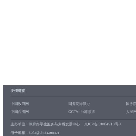
友情链接
中国政府网
国务院港澳办
国务
中国台湾网
CCTV--台湾频道
人民网
主办单位：
教育部学生服务与素质发展中心
京ICP备19004913号-1
电子邮箱：kefu@chsi.com.cn