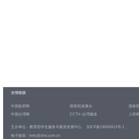
友情链接
中国政府网
国务院港澳办
国务
中国台湾网
CCTV--台湾频道
人民网
主办单位：
教育部学生服务与素质发展中心
京ICP备19004913号-1
电子邮箱：kefu@chsi.com.cn