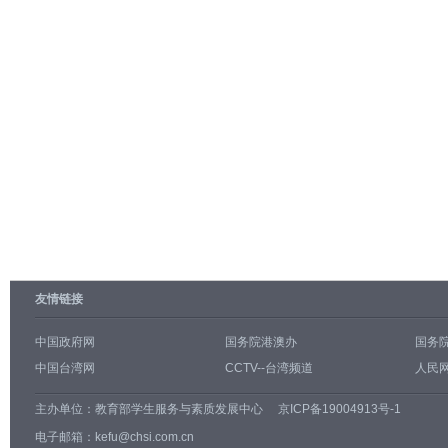
友情链接
中国政府网
国务院港澳办
国务
中国台湾网
CCTV--台湾频道
人民网
主办单位：
教育部学生服务与素质发展中心
京ICP备19004913号-1
电子邮箱：kefu@chsi.com.cn