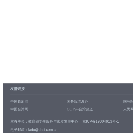
友情链接
中国政府网
国务院港澳办
国务
中国台湾网
CCTV--台湾频道
人民网
主办单位：
教育部学生服务与素质发展中心
京ICP备19004913号-1
电子邮箱：kefu@chsi.com.cn