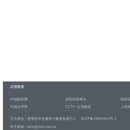
友情链接
中国政府网
国务院港澳办
国务
中国台湾网
CCTV--台湾频道
人民网
主办单位：
教育部学生服务与素质发展中心
京ICP备19004913号-1
电子邮箱：kefu@chsi.com.cn