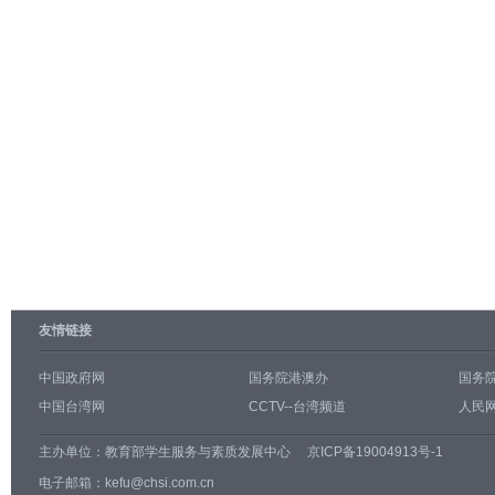
友情链接
中国政府网
国务院港澳办
国务
中国台湾网
CCTV--台湾频道
人民网
主办单位：
教育部学生服务与素质发展中心
京ICP备19004913号-1
电子邮箱：kefu@chsi.com.cn