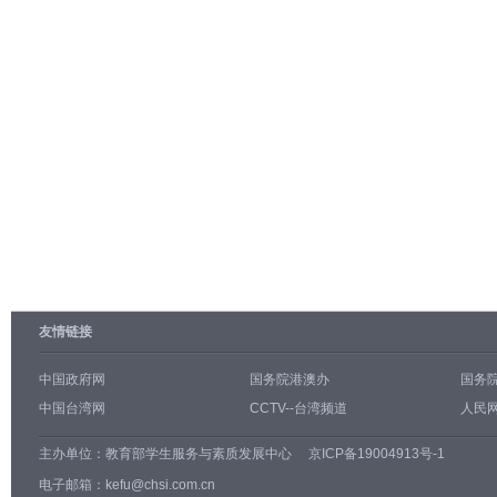
友情链接
中国政府网
国务院港澳办
国务
中国台湾网
CCTV--台湾频道
人民网
主办单位：
教育部学生服务与素质发展中心
京ICP备19004913号-1
电子邮箱：kefu@chsi.com.cn