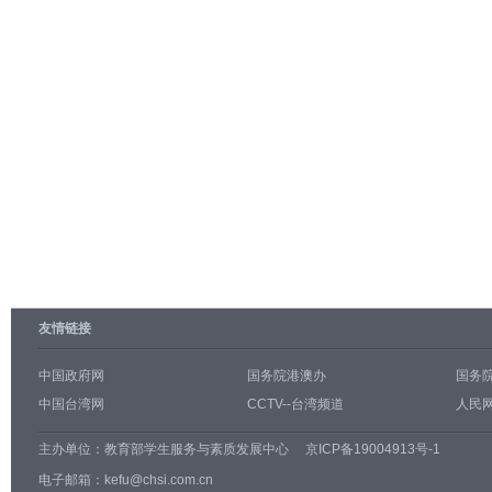
友情链接
中国政府网
国务院港澳办
国务
中国台湾网
CCTV--台湾频道
人民网
主办单位：
教育部学生服务与素质发展中心
京ICP备19004913号-1
电子邮箱：kefu@chsi.com.cn